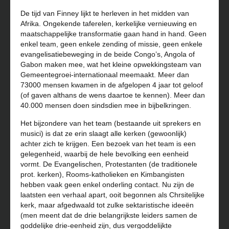
De tijd van Finney lijkt te herleven in het midden van
Afrika. Ongekende taferelen, kerkelijke vernieuwing en
maatschappelijke transformatie gaan hand in hand. Geen
enkel team, geen enkele zending of missie, geen enkele
evangelisatiebeweging in de beide Congo’s, Angola of
Gabon maken mee, wat het kleine opwekkingsteam van
Gemeentegroei-internationaal meemaakt. Meer dan
73000 mensen kwamen in de afgelopen 4 jaar tot geloof
(of gaven althans de wens daartoe te kennen). Meer dan
40.000 mensen doen sindsdien mee in bijbelkringen.
Het bijzondere van het team (bestaande uit sprekers en
musici) is dat ze erin slaagt alle kerken (gewoonlijk)
achter zich te krijgen. Een bezoek van het team is een
gelegenheid, waarbij de hele bevolking een eenheid
vormt. De Evangelischen, Protestanten (de traditionele
prot. kerken), Rooms-katholieken en Kimbangisten
hebben vaak geen enkel onderling contact. Nu zijn de
laatsten een verhaal apart, ooit begonnen als Chrsitelijke
kerk, maar afgedwaald tot zulke sektaristische ideeën
(men meent dat de drie belangrijkste leiders samen de
goddelijke drie-eenheid zijn, dus vergoddelijkte