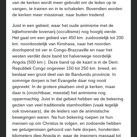
van de kerken wordt meer gebruikt om de leden op te
vangen, te trainen en in te schakelen. Bovendien worden
de kerken meer missionair, naar buiten tredend.
Juist in een gebied, waar het oude animisme met de
bijbehorende tovenarij (occultisme) nog hoogtij vierde.
Het gaat om een gebied van 450 km. zuidoostelijk tot 200
km. noordoostelijk van Kinshasa, naar het noorden
doorlopend tot ver in Congo-Brazzaville en naar het
westen verdikt deze band tot halverwege noordelijk
Angola (500 km.). Deze band op de kaart is in de Dem.
Republiek Congo ongeveer 150 tot 250 km. breed, en
beslaat een groot deel van de Bandundu provincie. In
sommige dorpen is het Evangelie daar nog nooit
gepreekt. In de grotere plaatsen vind je kerken, maar
daar is (onzichtbaar, meestal) het animisme nog
oppermachtig. Juist in dat gebied hebben we de bekering
gezien van veel traditionele stamhoofden (vaak tegelijk
ook tovenaars), die de leiders van de animistische
bewegingen waren. Na hun bekering roepen ze hun
mensen op om Christus te volgen, en zodoende hebben
we getuigenissen gehoord van hele dorpen, honderden
kilometers diep Angola in, waar de inwoners massaal tot