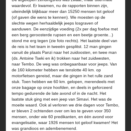
waardevol. Er kwamen, nu de rapporten binnen zijn,
uiteindelijk blijkbaar meer dan 15250 mensen tot geloof
(of gaven die wens te kennen). We moesten op de
slechte wegen herhaaldelijk jeeps losgraven of
aanduwen. De eenzijdige voeding (2x per dag foefoe met
een berg geroosterde rupsen en een beetje groente...)
stond me erg tegen (zie foto rechts). Het laatste deel van
de reis is het team in tweeën gesplitst. 12 man gingen
vanuit de plaats Panzi naar het zuidoosten, en twee man
(ds. Antoine Tseki en ik) trokken naar het zuidwesten,
naar Tembo. De weg was onbegaanbaar voor jeeps. Van
de 160 kilometer hebben we tenslotte 40 km. op
motorfietsen gereisd, maar die gingen in het rulle zand
stuk. Toen hebben we 60 km. gelopen, merendeels met
onze bagage op onze hoofden, en deels in geforceerd
tempo gedurende de late avond of in de nacht. Het
laatste stuk ging met een jeep van Simavi. Het was de
moeite waard. Ook al verloren we drie dagen voor Tembo,
er bleven 2 ochtenden over om les te geven voor 350
mensen, onder wie 60 predikanten, en één avond voor
evangelisatie, waar 1926 mensen tot geloof kwamen! Het
was grandioos en adembenemend.