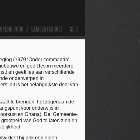
LOPEND VUUR
GEMEENTEGROEI
GEEF
weging (1979 ‘Onder commando’;
gebouwd en geeft les in meerdere
st) en geeft les aan verschillende
lende onderwerpen in
; dit is het belangrijkste deel van
aart te brengen, het zogenaamde
gangspunt voor onderwijs in
Ivoorkust en Ghana). De ‘Gemeente-
 grootheid van God te laten zien en
elijkheid.
twikkelt hij ook een eigen