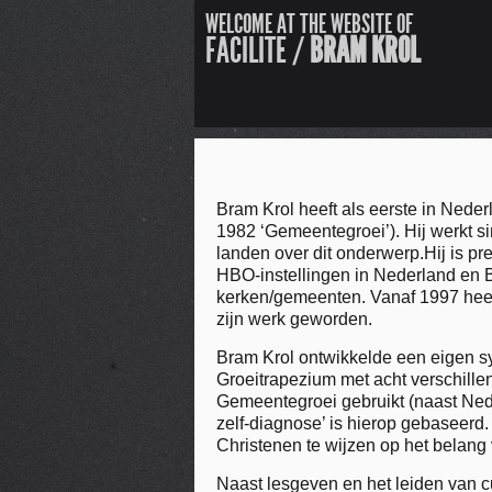
WELCOME AT THE WEBSITE OF
FACILITE /
BRAM KROL
Bram Krol heeft als eerste in Ned
1982 ‘Gemeentegroei’). Hij werkt 
landen over dit onderwerp.Hij is pr
HBO-instellingen in Nederland en B
kerken/gemeenten. Vanaf 1997 heeft
zijn werk geworden.
Bram Krol ontwikkelde een eigen 
Groeitrapezium met acht verschillen
Gemeentegroei gebruikt (naast Ned
zelf-diagnose’ is hierop gebaseerd.
Christenen te wijzen op het belang
Naast lesgeven en het leiden van c