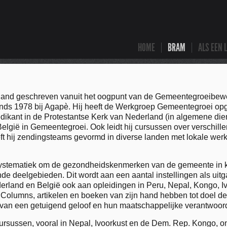
HOME
BRAM
ALS EEN 
erland geschreven vanuit het oogpunt van de Gemeentegroeibe
sinds 1978 bij Agapè. Hij heeft de Werkgroep Gemeentegroei op
edikant in de Protestantse Kerk van Nederland (in algemene dien
elgië in Gemeentegroei. Ook leidt hij cursussen over verschil
 hij zendingsteams gevormd in diverse landen met lokale werkers
systematiek om de gezondheidskenmerken van de gemeente in k
de deelgebieden. Dit wordt aan een aantal instellingen als uit
erland en België ook aan opleidingen in Peru, Nepal, Kongo, 
 Columns, artikelen en boeken van zijn hand hebben tot doel de
 van een getuigend geloof en hun maatschappelijke verantwoord
ursussen, vooral in Nepal, Ivoorkust en de Dem. Rep. Kongo, on