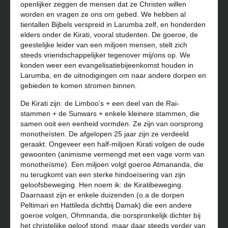
openlijker zeggen de mensen dat ze Christen willen
worden en vragen ze ons om gebed. We hebben al
tientallen Bijbels verspreid in Larumba zelf, en honderden
elders onder de Kirati, vooral studenten. De goeroe, de
geestelijke leider van een miljoen mensen, stelt zich
steeds vriendschappelijker tegenover mij/ons op. We
konden weer een evangelisatiebijeenkomst houden in
Larumba, en de uitnodigingen om naar andere dorpen en
gebieden te komen stromen binnen.
De Kirati zijn: de Limboo’s + een deel van de Rai-
stammen + de Sunwars + enkele kleinere stammen, die
samen ooit een eenheid vormden. Ze zijn van oorsprong
monotheïsten. De afgelopen 25 jaar zijn ze verdeeld
geraakt. Ongeveer een half-miljoen Kirati volgen de oude
gewoonten (animisme vermengd met een vage vorm van
monotheïsme). Een miljoen volgt goeroe Atmananda, die
nu terugkomt van een sterke hindoeïsering van zijn
geloofsbeweging. Hen noem ik: de Kiratibeweging.
Daarnaast zijn er enkele duizenden (o.a de dorpen
Peltimari en Hattileda dichtbij Damak) die een andere
goeroe volgen, Ohmnanda, die oorspronkelijk dichter bij
het christelijke geloof stond, maar daar steeds verder van