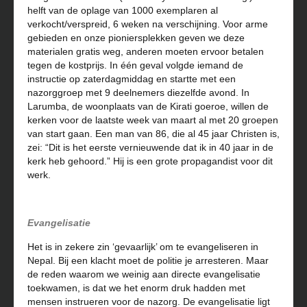
helft van de oplage van 1000 exemplaren al
verkocht/verspreid, 6 weken na verschijning. Voor arme
gebieden en onze pioniersplekken geven we deze
materialen gratis weg, anderen moeten ervoor betalen
tegen de kostprijs. In één geval volgde iemand de
instructie op zaterdagmiddag en startte met een
nazorggroep met 9 deelnemers diezelfde avond. In
Larumba, de woonplaats van de Kirati goeroe, willen de
kerken voor de laatste week van maart al met 20 groepen
van start gaan. Een man van 86, die al 45 jaar Christen is,
zei: “Dit is het eerste vernieuwende dat ik in 40 jaar in de
kerk heb gehoord.” Hij is een grote propagandist voor dit
werk.
Evangelisatie
Het is in zekere zin ‘gevaarlijk’ om te evangeliseren in
Nepal. Bij een klacht moet de politie je arresteren. Maar
de reden waarom we weinig aan directe evangelisatie
toekwamen, is dat we het enorm druk hadden met
mensen instrueren voor de nazorg. De evangelisatie ligt