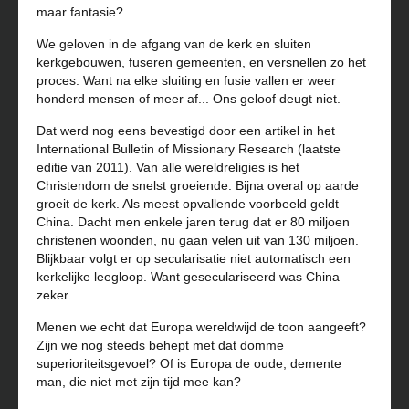
maar fantasie?
We geloven in de afgang van de kerk en sluiten
kerkgebouwen, fuseren gemeenten, en versnellen zo het
proces. Want na elke sluiting en fusie vallen er weer
honderd mensen of meer af... Ons geloof deugt niet.
Dat werd nog eens bevestigd door een artikel in het
International Bulletin of Missionary Research (laatste
editie van 2011). Van alle wereldreligies is het
Christendom de snelst groeiende. Bijna overal op aarde
groeit de kerk. Als meest opvallende voorbeeld geldt
China. Dacht men enkele jaren terug dat er 80 miljoen
christenen woonden, nu gaan velen uit van 130 miljoen.
Blijkbaar volgt er op secularisatie niet automatisch een
kerkelijke leegloop. Want geseculariseerd was China
zeker.
Menen we echt dat Europa wereldwijd de toon aangeeft?
Zijn we nog steeds behept met dat domme
superioriteitsgevoel? Of is Europa de oude, demente
man, die niet met zijn tijd mee kan?