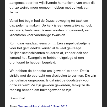
aangetast door het vrijblijvende humanisme van onze tijd,
dat ze weinig meer gemeen hebben met de kerk van
Jezus.
Vanaf het begin had de Jezus-beweging tot taak om
discipelen te maken. De kerk is een geestelijke school,
een werkplaats waar levens worden omgevormd, een
krachtbron voor voormalige zwakken.
Kom daar vandaag eens om… Een simpel gebedje is
voor het gemiddelde kerklid al te veel gevraagd.
Belijdeniscatechisanten studeren af, zonder ooit aan
iemand het Evangelie te hebben uitgelegd of een
dronkaard te hebben begeleid.
We hebben de behoefte om ‘gewoon’ te doen. Dat is
strijdig met de opdracht om discipelen te vormen. Die zijn
per definitie ongewoon. Is dat niet de doodsteek voor
onze kerken? Ze zijn gewoon geworden, terwijl ze de
roeping hebben om buitengewoon te zijn.
Bram Krol
Bron:
Gezamenlijke Kerkblad 9 Sept 2012