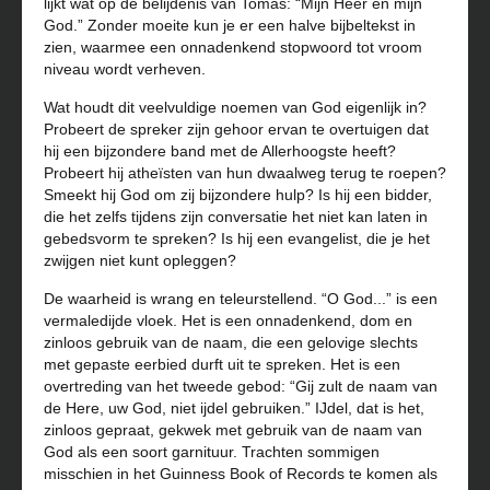
lijkt wat op de belijdenis van Tomas: “Mijn Heer en mijn
God.” Zonder moeite kun je er een halve bijbeltekst in
zien, waarmee een onnadenkend stopwoord tot vroom
niveau wordt verheven.
Wat houdt dit veelvuldige noemen van God eigenlijk in?
Probeert de spreker zijn gehoor ervan te overtuigen dat
hij een bijzondere band met de Allerhoogste heeft?
Probeert hij atheïsten van hun dwaalweg terug te roepen?
Smeekt hij God om zij bijzondere hulp? Is hij een bidder,
die het zelfs tijdens zijn conversatie het niet kan laten in
gebedsvorm te spreken? Is hij een evangelist, die je het
zwijgen niet kunt opleggen?
De waarheid is wrang en teleurstellend. “O God...” is een
vermaledijde vloek. Het is een onnadenkend, dom en
zinloos gebruik van de naam, die een gelovige slechts
met gepaste eerbied durft uit te spreken. Het is een
overtreding van het tweede gebod: “Gij zult de naam van
de Here, uw God, niet ijdel gebruiken.” IJdel, dat is het,
zinloos gepraat, gekwek met gebruik van de naam van
God als een soort garnituur. Trachten sommigen
misschien in het Guinness Book of Records te komen als