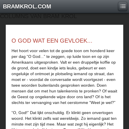
BRAMKROL.COM
COLUMNS VAN BRAM KROL
O GOD WAT EEN GEVLOEK...
Het hoort voor velen tot de goede toon om honderd keer
per dag “O God...” te zeggen, op luide toon en op zijn
Amerikaans uitgesproken. Valt er een druppeltje koffie op
de grond, doet een kindje iets leuks, gebeurt er een
ongelukje of ontmoet je plotseling iemand op straat, dan
moet er - voordat de conversatie wordt voortgezet - even
twee woorden buitenlands gesproken worden. Doen
mensen dat om met hun talenkennis te pronken? Of waait
de Geest op ongekende wijze door ons land? Of is het
slechts ter vervanging van het oerstomme “Weet je wel?”
“O, God!” Dat lijkt onschuldig. Er klinkt geen onvertogen
woord. Het klinkt zelfs wat wereldwijs. Zo iemand gaat ten
minste met zijn tijd mee. Maar wat zegt hij eigenlijk? Het