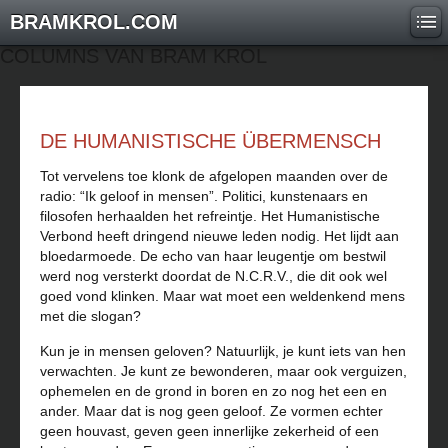
BRAMKROL.COM
COLUMNS VAN BRAM KROL
DE HUMANISTISCHE ÜBERMENSCH
Tot vervelens toe klonk de afgelopen maanden over de
radio: “Ik geloof in mensen”. Politici, kunstenaars en
filosofen herhaalden het refreintje. Het Humanistische
Verbond heeft dringend nieuwe leden nodig. Het lijdt aan
bloedarmoede. De echo van haar leugentje om bestwil
werd nog versterkt doordat de N.C.R.V., die dit ook wel
goed vond klinken. Maar wat moet een weldenkend mens
met die slogan?
Kun je in mensen geloven? Natuurlijk, je kunt iets van hen
verwachten. Je kunt ze bewonderen, maar ook verguizen,
ophemelen en de grond in boren en zo nog het een en
ander. Maar dat is nog geen geloof. Ze vormen echter
geen houvast, geven geen innerlijke zekerheid of een