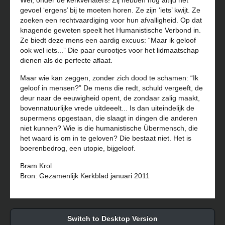
Wel, onder de kerkverlaters! Zij hebben nog altijd het
gevoel ‘ergens’ bij te moeten horen. Ze zijn ‘iets’ kwijt. Ze
zoeken een rechtvaardiging voor hun afvalligheid. Op dat
knagende geweten speelt het Humanistische Verbond in.
Ze biedt deze mens een aardig excuus: “Maar ik geloof
ook wel iets...” Die paar eurootjes voor het lidmaatschap
dienen als de perfecte aflaat.
Maar wie kan zeggen, zonder zich dood te schamen: “Ik
geloof in mensen?” De mens die redt, schuld vergeeft, de
deur naar de eeuwigheid opent, de zondaar zalig maakt,
bovennatuurlijke vrede uitdeeelt... Is dan uiteindelijk de
supermens opgestaan, die slaagt in dingen die anderen
niet kunnen? Wie is die humanistische Übermensch, die
het waard is om in te geloven? Die bestaat niet. Het is
boerenbedrog, een utopie, bijgeloof.
Bram Krol
Bron: Gezamenlijk Kerkblad januari 2011
Switch to Desktop Version