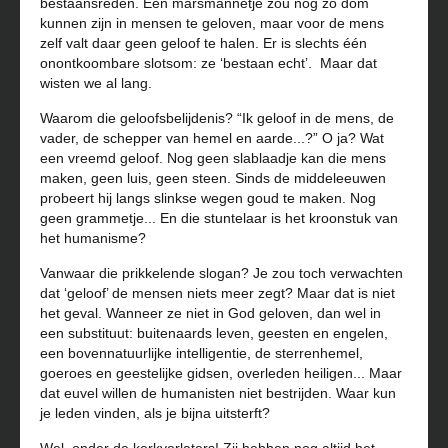
bestaansreden. Een marsmannetje zou nog zo dom
kunnen zijn in mensen te geloven, maar voor de mens
zelf valt daar geen geloof te halen. Er is slechts één
onontkoombare slotsom: ze ‘bestaan echt’. Maar dat
wisten we al lang.
Waarom die geloofsbelijdenis? “Ik geloof in de mens, de
vader, de schepper van hemel en aarde...?” O ja? Wat
een vreemd geloof. Nog geen slablaadje kan die mens
maken, geen luis, geen steen. Sinds de middeleeuwen
probeert hij langs slinkse wegen goud te maken. Nog
geen grammetje... En die stuntelaar is het kroonstuk van
het humanisme?
Vanwaar die prikkelende slogan? Je zou toch verwachten
dat ‘geloof’ de mensen niets meer zegt? Maar dat is niet
het geval. Wanneer ze niet in God geloven, dan wel in
een substituut: buitenaards leven, geesten en engelen,
een bovennatuurlijke intelligentie, de sterrenhemel,
goeroes en geestelijke gidsen, overleden heiligen... Maar
dat euvel willen de humanisten niet bestrijden. Waar kun
je leden vinden, als je bijna uitsterft?