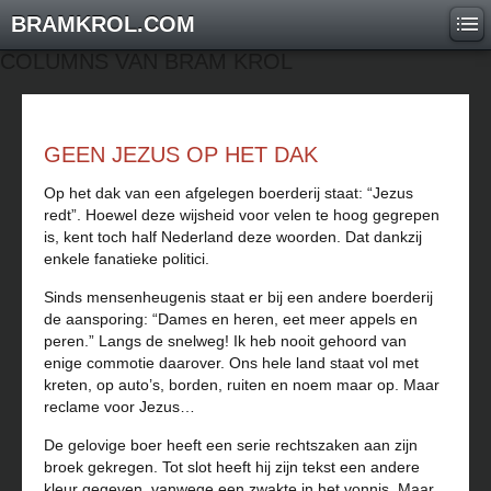
BRAMKROL.COM
COLUMNS VAN BRAM KROL
GEEN JEZUS OP HET DAK
Op het dak van een afgelegen boerderij staat: “Jezus
redt”. Hoewel deze wijsheid voor velen te hoog gegrepen
is, kent toch half Nederland deze woorden. Dat dankzij
enkele fanatieke politici.
Sinds mensenheugenis staat er bij een andere boerderij
de aansporing: “Dames en heren, eet meer appels en
peren.” Langs de snelweg! Ik heb nooit gehoord van
enige commotie daarover. Ons hele land staat vol met
kreten, op auto’s, borden, ruiten en noem maar op. Maar
reclame voor Jezus…
De gelovige boer heeft een serie rechtszaken aan zijn
broek gekregen. Tot slot heeft hij zijn tekst een andere
kleur gegeven, vanwege een zwakte in het vonnis. Maar