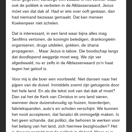
ook de politiek is verbeten in de Alblasserwaard. Jezus
móet van dat dak af. Had er iets over ooft gestaan, dan
had niemand bezwaar gemaakt. Dat kan meneer
Koekenpeer niet schelen.
Dat is interessant, in een land waar bijna alles mag.
Sexfilms vertonen, de koningin beledigen, drankorgieën
organiseren, drugs uitdelen, gokken, de sharia
propageren… Maar Jezus is taboe. Die boodschap langs
dat doodlopend weggetje moet weg. We zijn ver
afgedwaald, nu er zelfs in de Alblasserwaard zo’n haat
tegen het geloof is.
Voor mij is die boer een voorbeeld. Niet dansen naar het
pijpen van de duivel. Inmiddels zoemt zijn getuigenis door
het hele land. En als die tekst ooit van dat dak af moet?
Dan zal het de Kerk van Christus in ons land sieren,
wanneer deze duizendvoudig op huizen, boerderijen,
fabriekspanden, auto’s en scholen verschijnt. We kunnen
het nooit accepteren, dat fanatici dit onmogelijk maken. Is
het geen schande, dat politici, die behoren te werken voor
het belang van het land, zich hiermee bezighouden? Het