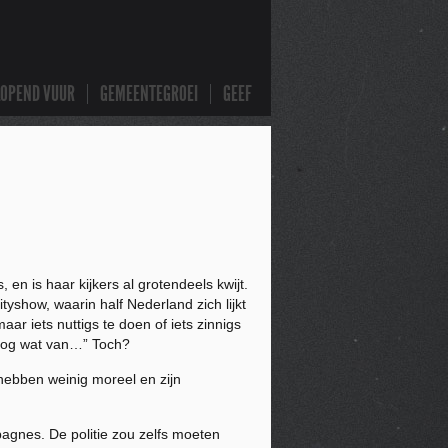
LOPEND VUUR
GEMEENTEGROEI
GEEF
en is haar kijkers al grotendeels kwijt.
yshow, waarin half Nederland zich lijkt
r iets nuttigs te doen of iets zinnigs
e nog wat van…” Toch?
e hebben weinig moreel en zijn
agnes. De politie zou zelfs moeten