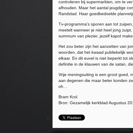
controleren bij supermarkten, om te ve
afhouden. Maar het aantal jeugdige com
Randstad. Haar goedbedoelde plannetje
Tv-programma’s sporen aan tot zuipen, e
meetelt wanneer je niet heel jong zuipt
summum van plezier, jezelf kapot make
Het zou beter zijn het aanzetten van jo
woorden, dat het kwaad publiekelijk wo
elkaar. En dit euvel is niet beperkt tot
definitie in de klauwen van de satan, di
Vrije meningsuiting is een groot goed,
aan degenen die maar beter konden zwi
oh…
Bram Krol.
Bron: Gezamelijk kerkblad Augustus 20