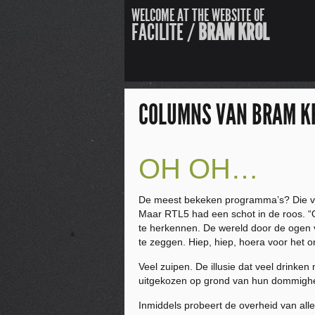
WELCOME AT THE WEBSITE OF
FACILITE /
BRAM KROL
COLUMNS VAN BRAM K
OH OH…
De meest bekeken programma’s? Die vind 
Maar RTL5 had een schot in de roos. “Oh
te herkennen. De wereld door de ogen va
te zeggen. Hiep, hiep, hoera voor het o
Veel zuipen. De illusie dat veel drinken
uitgekozen op grond van hun dommigheid
Inmiddels probeert de overheid van all