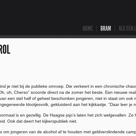
HOME
BRAM
ALS EEN 
ROL
je niet bij de publieke omroep. Die verkeert in een chronische chaos, 
, oh, Cherso” scoorde direct na de zomer het beste. Een nieuwe realit
n een stel half of geheel beschonken jongeren, niet in staat om ook maa
ngegeneerde klootjesvolk, gekluisterd aan het kijkkastje. “Daar leer j
 normaal is en gezellig. De Haagse jojo’s laten het zich welgevallen. Z
. Ook dat deert het kijkerspubliek niet.
es om jongeren van de alcohol af te houden met geldverslindende camp