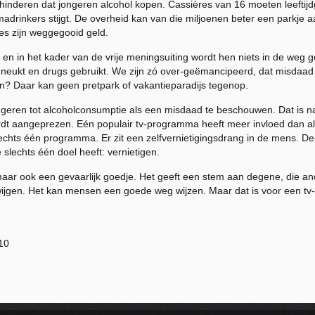
rhinderen dat jongeren alcohol kopen. Cassières van 16 moeten leefti
adrinkers stijgt. De overheid kan van die miljoenen beter een parkje 
s zijn weggegooid geld.
n in het kader van de vrije meningsuiting wordt hen niets in de weg gel
, neukt en drugs gebruikt. We zijn zó over-geëmancipeerd, dat misdaad 
n? Daar kan geen pretpark of vakantieparadijs tegenop.
ngeren tot alcoholconsumptie als een misdaad te beschouwen. Dat is nam
rdt aangeprezen. Eén populair tv-programma heeft meer invloed dan all
 slechts één programma. Er zit een zelfvernietigingsdrang in de mens. De
e slechts één doel heeft: vernietigen.
 maar ook een gevaarlijk goedje. Het geeft een stem aan degene, die 
jgen. Het kan mensen een goede weg wijzen. Maar dat is voor een tv-
10