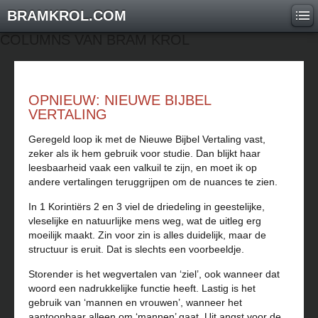
BRAMKROL.COM
COLUMNS VAN BRAM KROL
OPNIEUW: NIEUWE BIJBEL
VERTALING
Geregeld loop ik met de Nieuwe Bijbel Vertaling vast,
zeker als ik hem gebruik voor studie. Dan blijkt haar
leesbaarheid vaak een valkuil te zijn, en moet ik op
andere vertalingen teruggrijpen om de nuances te zien.
In 1 Korintiërs 2 en 3 viel de driedeling in geestelijke,
vleselijke en natuurlijke mens weg, wat de uitleg erg
moeilijk maakt. Zin voor zin is alles duidelijk, maar de
structuur is eruit. Dat is slechts een voorbeeldje.
Storender is het wegvertalen van ‘ziel’, ook wanneer dat
woord een nadrukkelijke functie heeft. Lastig is het
gebruik van ‘mannen en vrouwen’, wanneer het
aantoonbaar alleen om ‘mannen’ gaat. Uit angst voor de