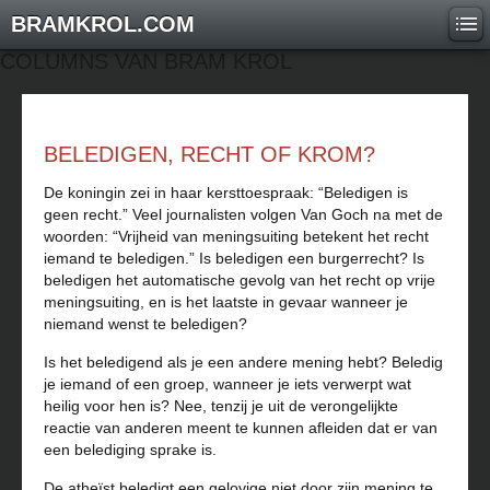
BRAMKROL.COM
COLUMNS VAN BRAM KROL
BELEDIGEN, RECHT OF KROM?
De koningin zei in haar kersttoespraak: “Beledigen is
geen recht.” Veel journalisten volgen Van Goch na met de
woorden: “Vrijheid van meningsuiting betekent het recht
iemand te beledigen.” Is beledigen een burgerrecht? Is
beledigen het automatische gevolg van het recht op vrije
meningsuiting, en is het laatste in gevaar wanneer je
niemand wenst te beledigen?
Is het beledigend als je een andere mening hebt? Beledig
je iemand of een groep, wanneer je iets verwerpt wat
heilig voor hen is? Nee, tenzij je uit de verongelijkte
reactie van anderen meent te kunnen afleiden dat er van
een belediging sprake is.
De atheïst beledigt een gelovige niet door zijn mening te