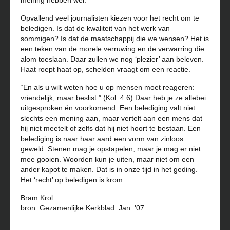
mening hebben wel.
Opvallend veel journalisten kiezen voor het recht om te
beledigen. Is dat de kwaliteit van het werk van
sommigen? Is dat de maatschappij die we wensen? Het is
een teken van de morele verruwing en de verwarring die
alom toeslaan. Daar zullen we nog ‘plezier’ aan beleven.
Haat roept haat op, schelden vraagt om een reactie.
“En als u wilt weten hoe u op mensen moet reageren:
vriendelijk, maar beslist.” (Kol. 4:6) Daar heb je ze allebei:
uitgesproken én voorkomend. Een belediging valt niet
slechts een mening aan, maar vertelt aan een mens dat
hij niet meetelt of zelfs dat hij niet hoort te bestaan. Een
belediging is naar haar aard een vorm van zinloos
geweld. Stenen mag je opstapelen, maar je mag er niet
mee gooien. Woorden kun je uiten, maar niet om een
ander kapot te maken. Dat is in onze tijd in het geding.
Het ‘recht’ op beledigen is krom.
Bram Krol
bron: Gezamenlijke Kerkblad Jan. '07