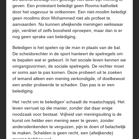
geven. Een protestant beledigt geen Rooms-katholiek
door het vagevuur te ontkennen. Een niet-moslim beledigt
geen moslims door Mohammed niet als profeet te
aanvaarden. Nu kunnen afwijkende meningen weliswaar
pijn, verdriet of zelfs boosheid oproepen, maar dan is er
nog geen sprake van belediging.
Beledigen is het spelen op de man in plaats van de bal.
De scheidsrechter in de sport hanteert de spelregels om
te bepalen wat er gebeurt. In het sociale leven kennen we
omgangsvormen, de sociale spelregels. De rechter moet
er soms aan te pas komen. Deze probeert uit te zoeken
of iemand alleen een mening verkondigde, of doelbewust
een ander probeerde te schaden. Dan pas is er een
belediging.
Het ‘recht om te beledigen’ schaadt de maatschappij. Het
leven verruwt op die manier, zonder dat daar enige
noodzaak voor bestaat. Vrijheid van meningsuiting is de
kunst om helder een mening weer te geven, zonder
andersdenkenden te verguizen, pijn te doen of belachelijk
te maken. Schelden is geen recht, een (afwijkende)