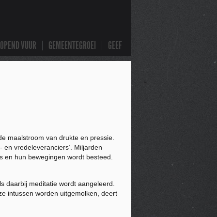
LOPEND VUUR
GEMEENTEGROEI
GEEF
de maalstroom van drukte en pressie.
- en vredeleveranciers’. Miljarden
es en hun bewegingen wordt besteed.
s daarbij meditatie wordt aangeleerd.
t ze intussen worden uitgemolken, deert