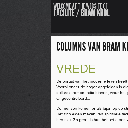
WELCOME AT THE WEBSITE OF
FACILITE /
BRAM KROL
COLUMNS VAN BRAM K
VREDE
De onrust van het moderne leven heeft 
Vooral onder de hoger opgeleiden is die
dollars stromen India binnen, waar he
Ongecontroleerd...
De mensen komen er als bijen op de stro
Het zich eigen maken van spirituele tec
hen niet. Zo groot is hun behoefte aan z