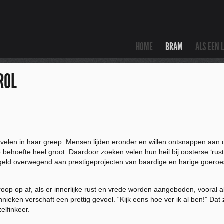
HOME
BRAM
ALS EEN 
ROL
velen in haar greep. Mensen lijden eronder en willen ontsnappen aan 
 behoefte heel groot. Daardoor zoeken velen hun heil bij oosterse ‘rust
t geld overwegend aan prestigeprojecten van baardige en harige goero
op op af, als er innerlijke rust en vrede worden aangeboden, vooral al
hnieken verschaft een prettig gevoel. “Kijk eens hoe ver ik al ben!” Da
elfinkeer.