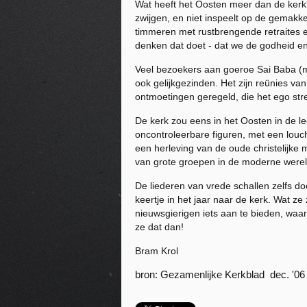
Wat heeft het Oosten meer dan de kerk?
zwijgen, en niet inspeelt op de gemakke
timmeren met rustbrengende retraites e
denken dat doet - dat we de godheid e
Veel bezoekers aan goeroe Sai Baba (m
ook gelijkgezinden. Het zijn reünies va
ontmoetingen geregeld, die het ego st
De kerk zou eens in het Oosten in de l
oncontroleerbare figuren, met een louch
een herleving van de oude christelijke
van grote groepen in de moderne werel
De liederen van vrede schallen zelfs do
keertje in het jaar naar de kerk. Wat 
nieuwsgierigen iets aan te bieden, waar
ze dat dan!
Bram Krol
bron: Gezamenlijke Kerkblad dec. '06