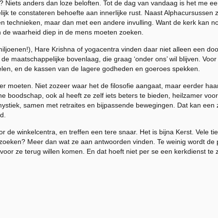
 Niets anders dan loze beloften. Tot de dag van vandaag is het me een
lijk te constateren behoefte aan innerlijke rust. Naast Alphacursusse
n technieken, maar dan met een andere invulling. Want de kerk kan no
n de waarheid diep in de mens moeten zoeken.
iljoenen!), Hare Krishna of yogacentra vinden daar niet alleen een 
n de maatschappelijke bovenlaag, die graag ‘onder ons’ wil blijven. Voo
relen, en de kassen van de lagere godheden en goeroes spekken.
eer moeten. Niet zozeer waar het de filosofie aangaat, maar eerder ha
e boodschap, ook al heeft ze zelf iets beters te bieden, heilzamer voor
 mystiek, samen met retraites en bijpassende bewegingen. Dat kan een
d.
or de winkelcentra, en treffen een tere snaar. Het is bijna Kerst. Vele
ze zoeken? Meer dan wat ze aan antwoorden vinden. Te weinig wordt de 
voor ze terug willen komen. En dat hoeft niet per se een kerkdienst te