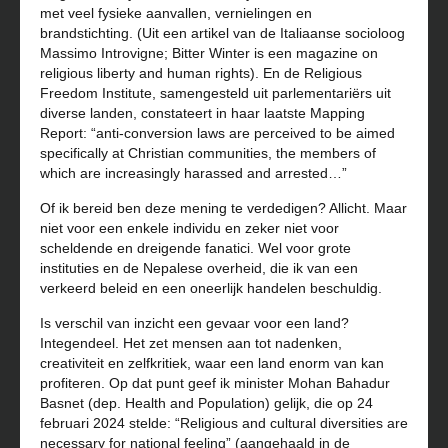
met veel fysieke aanvallen, vernielingen en
brandstichting. (Uit een artikel van de Italiaanse socioloog
Massimo Introvigne; Bitter Winter is een magazine on
religious liberty and human rights).
En de Religious
Freedom Institute, samengesteld uit parlementariërs uit
diverse landen, constateert in haar laatste Mapping
Report: “anti-conversion laws are perceived to be aimed
specifically at Christian communities, the members of
which are increasingly harassed and arrested…”
Of ik bereid ben deze mening te verdedigen? Allicht. Maar
niet voor een enkele individu en zeker niet voor
scheldende en dreigende fanatici. Wel voor grote
instituties en de Nepalese overheid, die ik van een
verkeerd beleid en een oneerlijk handelen beschuldig.
Is verschil van inzicht een gevaar voor een land?
Integendeel. Het zet mensen aan tot nadenken,
creativiteit en zelfkritiek, waar een land enorm van kan
profiteren. Op dat punt geef ik minister Mohan Bahadur
Basnet (dep.
Health and Population) gelijk, die op 24
februari 2024 stelde: “Religious and cultural diversities are
necessary for national feeling” (aangehaald in de