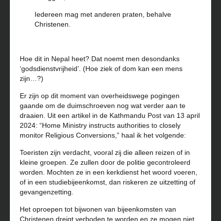
Iedereen mag met anderen praten, behalve
Christenen.
Hoe dit in Nepal heet? Dat noemt men desondanks
‘godsdienstvrijheid’. (Hoe ziek of dom kan een mens
zijn…?)
Er zijn op dit moment van overheidswege pogingen
gaande om de duimschroeven nog wat verder aan te
draaien. Uit een artikel in de Kathmandu Post van 13 april
2024: “Home Ministry instructs authorities to closely
monitor Religious Conversions,”
haal ik het volgende:
Toeristen zijn verdacht, vooral zij die alleen reizen of in
kleine groepen. Ze zullen door de politie gecontroleerd
worden. Mochten ze in een kerkdienst het woord voeren,
of in een studiebijeenkomst, dan riskeren ze uitzetting of
gevangenzetting.
Het oproepen tot bijwonen van bijeenkomsten van
Christenen dreigt verboden te worden en ze mogen niet