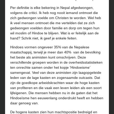
Per definitie is elke bekering in Nepal afgedwongen,
volgens de critici. Ik heb nog nooit iemand ontmoet die
zich gedwongen voelde om Christen te worden. Wel heb
ik veel mensen ontmoet die me vertelden dat ze zich
gedwongen voelden door familie en dorp om tegen hun
wil moslim of Hindoe te blijven. Wat is er feitelijk aan de
hand? Schrik niet, ik geef je enkele feiten.
Hindoes vormen ongeveer 35% van de Nepalese
maatschappij, terwijl je meer dan 40%
van de bevolking
het beste als animisten kunt omschrijven. Deze
verschillende groepen worden in de overheidsstatistieken
ten onrechte samen onder het kopje ‘Hindoeisme’
samengevat. Veel van deze animisten zijn laagopgeleide
leden van de lage kasten en zogenaamde outcasts. Dat
zijn de goedkope arbeidskrachten waar de hoge kasten
van profiteren en die vaak een leven leiden als een soort
lijfeigenen. Die mensen hebben nu in de gaten dat het
Hindoeïsme hen eeuwenlang onderdrukt heeft en hebben
daar genoeg van.
De hogere kasten zien hun machtspositie bedreigd en