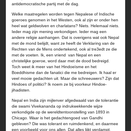
antidemocratische partij met de dag.
Welke maatregelen worden tegen Nepalese of Indische
goeroes genomen in het Westen, ook al zijn er onder hen
heel wat geldwolven en charlatans? Niets. Helemaal niets.
Ieder mag zijn mening verkondigen. Ieder mag een
andere religie aanhangen. Dat is overigens wat ook Nepal
met de mond belijdt, want ze heeft de Verklaring van de
Rechten van de Mens ondertekend, ook al tre3edt ze die
met de voeten. Ik, een vriend
van Nepal en een
christelijke goeroe, word daar met de dood bedreigd.
Toch weet ik meer van het Hindoeïsme en het
Boeddhisme dan de fanatici die me bedreigen. Ik haal er
veel mooie gedachten uit. Maar die schreeuwers? Zijn dat
Hindoes of politici? Ik noem ze bij voorkeur Hindoe-
jihadisten.
Nepal en India zijn mijlenver afgedwaald van de tolerantie
die swami Vivekananda op indrukwekkende wijze
verkondigde op de wereldtentoonstelling van 1893 in
Chicago. Waar is het gedachtengoed van Gandhi
gebleven? Die was tolerant en ruimdenkend, en daarmee
een voorbeeld voor ons allen. Dat alles lijkt verdampt.