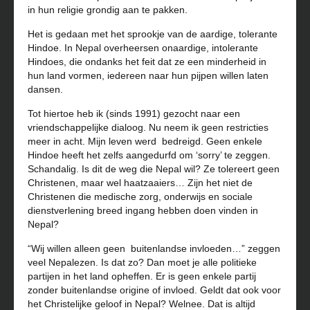
in hun religie grondig aan te pakken.
Het is gedaan met het sprookje van de aardige, tolerante
Hindoe. In Nepal overheersen onaardige, intolerante
Hindoes, die ondanks het feit dat ze een minderheid in
hun land vormen, iedereen naar hun pijpen willen laten
dansen.
Tot hiertoe heb ik (sinds 1991) gezocht naar een
vriendschappelijke dialoog. Nu neem ik geen restricties
meer in acht. Mijn leven werd
bedreigd. Geen enkele
Hindoe heeft het zelfs aangedurfd om ‘sorry’ te zeggen.
Schandalig. Is dit de weg die Nepal wil? Ze tolereert geen
Christenen, maar wel haatzaaiers… Zijn het niet de
Christenen die medische zorg, onderwijs en sociale
dienstverlening breed ingang hebben doen vinden in
Nepal?
“Wij willen alleen geen
buitenlandse invloeden…” zeggen
veel Nepalezen. Is dat zo? Dan moet je alle politieke
partijen in het land opheffen. Er is geen enkele partij
zonder buitenlandse origine of invloed. Geldt dat ook voor
het Christelijke geloof in Nepal? Welnee. Dat is altijd