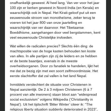
onafhankelijk geweest. Al heel lang. Van ver voor het jaar
100 zijn er kerken geweest in Noord-India (en Kerala) en
waarschijnlijk ook in Nepal. Het Kirati-geloof put uit een
eeuwenoude stroom van monotheïsme, zeker terug te
voeren tot het jaar 800 van onze jaartelling en
waarschijnlijk van ver daarvoor. Het Tibetaanse
Boeddhisme, aangehangen door veel bergstammen, kent
veel eeuwenoude Christelijke invloeden.
Wat willen de radicalen precies? Slechts één ding: de
machtspositie van de hoge kasten behouden ten koste
van alles. In alle partijen zijn zij de leiders en ze hebben
er de beste baantjes, evenals in de meeste
overheidsorganen. Door zo fanatiek te handelen, lijkt het
me dat ze bezig zijn met een soort zelfmoordmissie. Het
eerste slachtoffer dat zal vallen is het land Nepal.
Inmiddels verslechtert de situatie voor Christenen in
Nepal aanzienlijk. De 2 à 3 miljoen Christenen (6 à 7
procent van alle inwoners) staan bloot aan “widespread
social exclusivism” volgens Wikipedia (‘Christianilty in
Nepal’). Uit het tijdschrift ‘Bitter Winter’ citeer ik: “The
religious liberty situation suddenly deteriorated in 2023”,