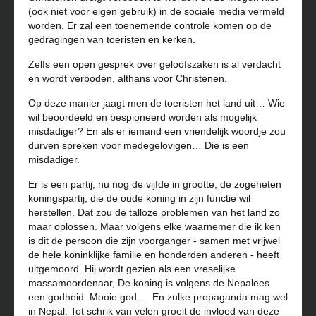
(ook niet voor eigen gebruik) in de sociale media vermeld
worden. Er zal een toenemende controle komen op de
gedragingen van toeristen en kerken.
Zelfs een open gesprek over geloofszaken is al verdacht
en wordt verboden, althans voor Christenen.
Op deze manier jaagt men de toeristen het land uit… Wie
wil beoordeeld en bespioneerd worden als mogelijk
misdadiger? En als er iemand een vriendelijk woordje zou
durven spreken voor medegelovigen… Die is een
misdadiger.
Er is een partij, nu nog de vijfde in grootte, de zogeheten
koningspartij, die de oude koning in zijn functie wil
herstellen. Dat zou de talloze problemen van het land zo
maar oplossen. Maar volgens elke waarnemer die ik ken
is dit de persoon die zijn voorganger - samen met vrijwel
de hele koninklijke familie en honderden anderen - heeft
uitgemoord. Hij wordt gezien als een vreselijke
massamoordenaar, De koning is volgens de Nepalees
een godheid. Mooie god…
En zulke propaganda mag wel
in Nepal. Tot schrik van velen groeit de invloed van deze