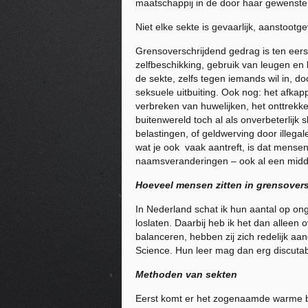
maatschappij in de door haar gewenste 
Niet elke sekte is gevaarlijk, aanstoot
Grensoverschrijdend gedrag is ten eers
zelfbeschikking, gebruik van leugen en
de sekte, zelfs tegen iemands wil in, d
seksuele uitbuiting. Ook nog: het afkap
verbreken van huwelijken, het onttrekk
buitenwereld toch al als onverbeterlijk
belastingen, of geldwerving door illeg
wat je ook vaak aantreft, is dat mense
naamsveranderingen – ook al een middel
Hoeveel mensen zitten in grensover
In
Nederland
schat ik hun aantal op on
loslaten. Daarbij heb ik het dan alleen
balanceren, hebben zij zich redelijk a
Science. Hun leer mag dan erg discutabe
Methoden van sekten
Eerst komt er het zogenaamde warme bad,