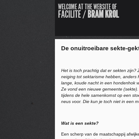
WELCOME AT THE WEBSITE OF
FACILITE /
BRAM KROL
De onuitroeibare sekte-gek
Het is toch prachtig dat er sekten zijn
neiging tot sektarisme hebben, anders h
lange, koude nacht in een hondenhok wer
Ze vond een nieuwe gemeente (sekte). I
tijdens de hele samenkomst op een stoe
neus voor. Die kun je toch niet in een 
Wat is een sekte?
Een scherp van de maatschappij afwijk