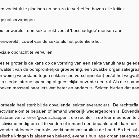
n voetstuk te plaatsen en hen zo te verheffen boven alle kritiek.
geloofservaringen.
buitenwereld’; een sekte trekt veelal ‘beschadigde’ mensen aan.
tenwereld’, zowel van de sekte als het potentiële lid.
iale opdracht te vervullen.
es te groter is de
kans
op de vorming van een sekte vanuit haar gelede
kwaliteit van de oorspronkelijke groepering, een zwakke organisatiegraa
weinig weerstand tegen sektarische verschijnselen) en/of het wegvalle
en sterke interne spanning of geestelijke onvrede een rol. Als die spa
ken massaal naar iets wat beter en anders is. Sekten bieden dat aan, 
voorbeeld heel sterk bij de opvallende ‘sektenleveranciers’. De rechterf
ctivisme om te bepalen of iemand werkelijk wedergeboren is. Bovendien
ontstaan van allerlei ‘gezelschappen’, die rechter in de leer meenden te 
ctivisme nodig om uit te vinden of iemand een bepaald ambt
kan
bekle
 zonder afdoende controle, werkt ambtsmisbruik in de hand. En het subj
elische kringen is algemeen bekend, evenals hun lage organisatiegraa