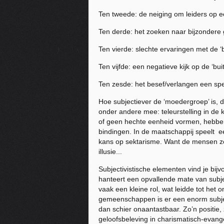
Ten tweede: de neiging om leiders op ee
Ten derde: het zoeken naar bijzondere 
Ten vierde: slechte ervaringen met de ‘
Ten vijfde: een negatieve kijk op de ‘bui
Ten zesde: het besef/v
erlangen
een spec
Hoe subjectiever de ‘moedergroep’ is, d
onder andere mee: teleurstelling in de 
of geen hechte eenheid vormen, hebben 
bindingen. In de maatschappij speelt e
kans
op sektarisme. Want de mensen zoe
illusie...
Subjectivistische elementen vind je bij
hanteert een opvallende mate van subje
vaak een kleine rol, wat leidde tot het 
gemeenschappen is er een enorm subje
dan schier onaantastbaar. Zo’n positie,
geloofsbeleving in charismatisch-evang