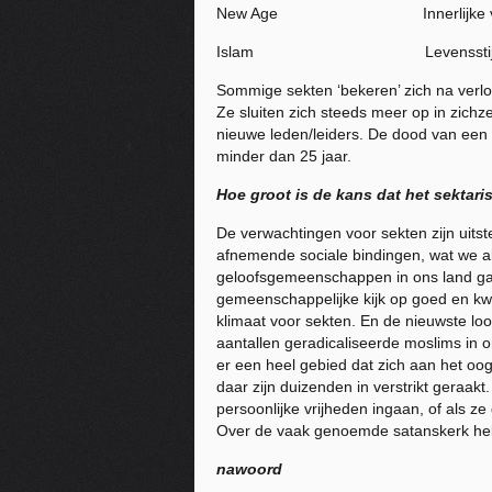
New Age Innerlijke vrede
Islam Levensstijl/heers
Sommige sekten ‘bekeren’ zich na verloo
Ze sluiten zich steeds meer op in zichz
nieuwe leden/leiders. De dood van een 
minder dan 25 jaar.
Hoe groot is de
kans
dat het sektari
De verwachtingen voor sekten zijn uits
afnemende sociale bindingen, wat we al
geloofsgemeenschappen in ons land ga
gemeenschappelijke kijk op goed en kwa
klimaat voor sekten. En de nieuwste lo
aantallen geradicaliseerde moslims in on
er een heel gebied dat zich aan het oog
daar zijn duizenden in verstrikt geraa
persoonlijke vrijheden ingaan, of als ze
Over de vaak genoemde satanskerk heb i
nawoord