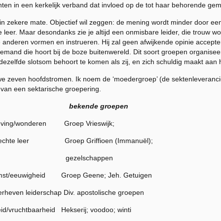
ten in een kerkelijk verband dat invloed op de tot haar behorende gem
 in zekere mate. Objectief wil zeggen: de mening wordt minder door een
eer. Maar desondanks zie je altijd een onmisbare leider, die trouw w
 anderen vormen en instrueren. Hij zal geen afwijkende opinie accepteren
iemand die hoort bij de boze buitenwereld. Dit soort groepen organiseer
ezelfde slotsom behoort te komen als zij, en zich schuldig maakt aan h
we zeven hoofdstromen. Ik noem de ‘moedergroep’ (de sektenleveranci
van een sektarische groepering.
us bekende groepen
eving/wonderen Groep Vrieswijk;
e leer Groep Griffioen (Immanuël);
chappen
uwigheid Groep Geene; Jeh. Getuigen
iderschap Div. apostolische groepen
baarheid Hekserij; voodoo; winti