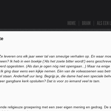
HOME
BRAM
ALS EEN 
te
? Ze leveren ons elk jaar weer tal van smeuïge verhalen op. En waar moe
een? Ik heb in een boekje (‘Als het zoete bitter wordt’) eens geschrev
d opgesloten. (Als dan je ogen nóg niet opengaan...) Maar na enige tij
k ging daar eens een kijkje nemen. Eén van de volwassenen was betrap
l staan. Anderhalf uur lang. Begrijp je, die dame had een speciale be
meer gangbare kerk opsluiten? Dat is voor zo iemand veel te tam.
ende religieuze groepering met een zeer eigen mening en gedrag. De s