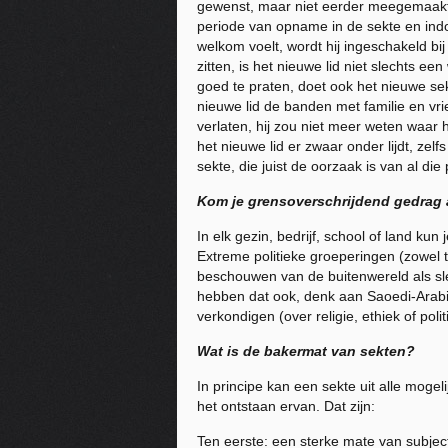
gewenst, maar niet eerder meegemaakt. 
periode van opname in de sekte en indo
welkom voelt, wordt hij ingeschakeld bi
zitten, is het nieuwe lid niet slechts e
goed te praten, doet ook het nieuwe se
nieuwe lid de banden met familie en vri
verlaten, hij zou niet meer weten waar h
het nieuwe lid er zwaar onder lijdt, zelf
sekte, die juist de oorzaak is van al di
Kom je grensoverschrijdend gedrag 
In elk gezin, bedrijf, school of land ku
Extreme politieke groeperingen (zowel t
beschouwen van de buitenwereld als slec
hebben dat ook, denk aan Saoedi-Arabi
verkondigen (over religie, ethiek of polit
Wat is de bakermat van sekten?
In principe
kan
een sekte uit alle moge
het ontstaan ervan. Dat zijn:
Ten eerste: een sterke mate van subject