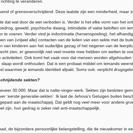
richting te veranderen.
gevend of grensoverschrijdend. Deze laatste zijn een minderheid, maar 
te dat wat door de wet verboden is. Verder is het elke vorm van het 
 bedrog, geweld, psychische dwang, intimidatie of valse beloften om i
oor te voeren. Verder vind je indoctrinatie (hersenspoeling), het afhand
pen van (vrijwel alle) contacten van de leden van een sekte met de bu
en van kinderen aan het ouderlijke gezag of het negeren van de leerpli
 slecht zien, er gewoonlijk niet veel moeite mee hebben om wetten te ove
ale activiteiten. Ook komt het vaak voor dat mensen worden afgehouden
n slaap wordt onthouden. Dat is een probaat middel om iemands weerst
 waarmee je iemands identiteit afpakt. Soms ook: verplicht drugsgebr
schrijdende sekten?
geveer 30.000. Maar dat is natte-vinger-werk. Sekten zijn besloten ge
 over ‘eerste generatie-sekten’. Ik laat de Jehova’s Getuigen buiten be
angepast aan de maatschappij. Dat geldt nog veel meer voor andere gr
l zijn, hun gedrag is zeker niet anti-maatschappelijk.
 de bijzondere persoonlijke belangstelling, die de nieuwkomer in een s