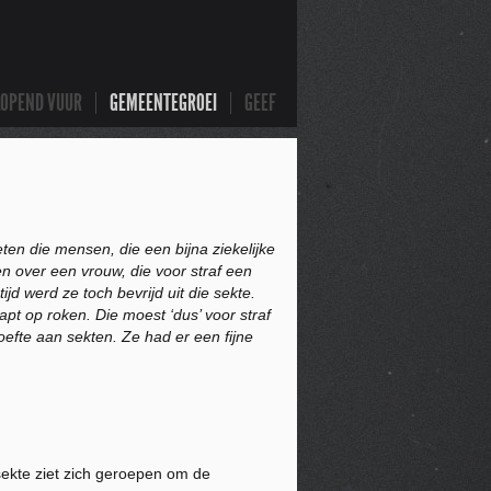
LOPEND VUUR
GEMEENTEGROEI
GEEF
ten die mensen, die een bijna ziekelijke
en over een vrouw, die voor straf een
d werd ze toch bevrijd uit die sekte.
t op roken. Die moest ‘dus’ voor straf
hoefte aan sekten.
Ze had er een fijne
ekte ziet zich geroepen om de