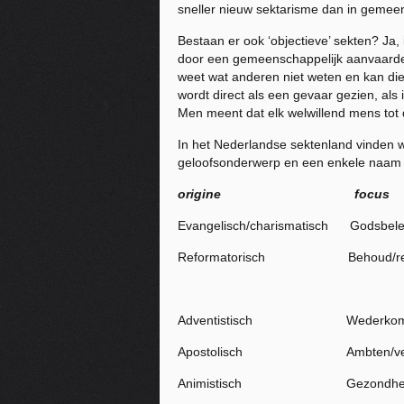
sneller nieuw sektarisme dan in gemeen
Bestaan er ook ‘objectieve’ sekten? Ja,
door een gemeenschappelijk aanvaarde l
weet wat anderen niet weten en
kan
die
wordt direct als een gevaar gezien, als 
Men meent dat elk welwillend mens tot d
In het Nederlandse sektenland vinden 
geloofsonderwerp en een enkele naam 
origine
foc
Evangelisch/charismatisch Godsbel
Reformatorisch Behoud/recht
gezels
Adventistisch Wederkomst/ee
Apostolisch Ambten/verheven le
Animistisch Gezondheid/vrucht