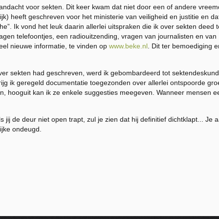
dacht voor sekten. Dit keer kwam dat niet door een of andere vreem
k) heeft geschreven voor het ministerie van veiligheid en justitie en 
e”. Ik vond het leuk daarin allerlei uitspraken die ik over sekten deed 
dagen telefoontjes, een radiouitzending, vragen van journalisten en v
veel nieuwe informatie, te vinden op
www.beke.nl
. Dit ter bemoediging e
over sekten had geschreven, werd ik gebombardeerd tot sektendeskundig
rijg ik geregeld documentatie toegezonden over allerlei ontspoorde gr
en, hooguit
kan
ik ze enkele suggesties meegeven. Wanneer mensen ee
 jij de deur niet open trapt, zul je zien dat hij definitief dichtklapt... 
lijke ondeugd.