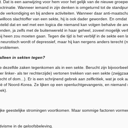
Dat is een aanwijzing voor hem voor het gelijk van de nieuwe groeperi
ctrinatie. Wanneer iemand in zijn denken is omgeturnd tot de standpun
j de verkondiging en bij andere activiteiten. Wanneer daar anti-maatsch
en willoos slachtoffer van een sekte, hij is ook dader geworden. En omda
ktelid dat en wel met een logica die niemand
kan
volgen behalve de ande
enden, ja zelfs met de buitenwereld in haar geheel, zoveel mogelijk verb
ij heen zou moeten gaan. Tegen die tijd is het verblijf in de sekte een
s neurotisch wordt of depressief, maar hij
kan
nergens anders terecht (na
e problemen.
alleen in sekten tegen?
n je dezelfde zaken tegenkomen als in een sekte. Berucht zijn bijvoorbe
er linker- als ter rechterzijde) vertonen trekken van een sekte (zwijgza
ht of dom...). Er is een schrijnend gebrek aan zelfkritiek, wat je ook 
ë of Noord-Korea. Ze lijken op een openluchtgevangenis, en niemand
iek).
lijke geestelijke stromingen voortkomen. Maar sommige factoren vor
ivisme in de geloofsbeleving.