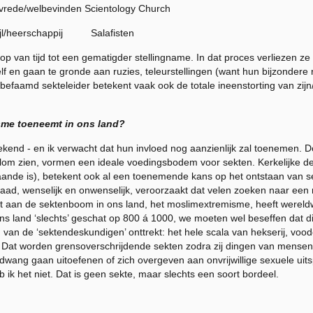
/welbevinden
Scientology
Church
chappij Salafisten
p van tijd tot een gematigder stellingname. In dat proces verliezen z
elf en gaan te gronde aan ruzies, teleurstellingen (want hun bijzondere
befaamd sekteleider betekent vaak ook de totale ineenstorting van zi
sme toeneemt in ons land?
tekend - en ik verwacht dat hun invloed nog aanzienlijk zal toenemen. 
om zien, vormen een ideale voedingsbodem voor sekten. Kerkelijke desi
ande is), betekent ook al een toenemende
kans
op het ontstaan van s
ad, wenselijk en onwenselijk, veroorzaakt dat velen zoeken naar een 
ot aan de sektenboom in ons land, het moslimextremisme, heeft wereldw
s land ‘slechts’ geschat op 800 á 1000, we moeten wel beseffen dat dit 
 van de ‘sektendeskundigen’ onttrekt: het hele scala van hekserij, voodo
kt. Dat worden grensoverschrijdende sekten zodra zij dingen van mensen
 dwang gaan uitoefenen of zich overgeven aan onvrijwillige sexuele uits
k het niet. Dat is geen sekte, maar slechts een soort bordeel.