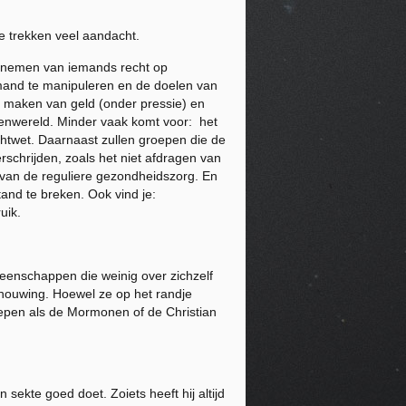
ze trekken veel aandacht.
ontnemen van iemands recht op
emand te manipuleren en de doelen van
ig maken van geld (onder pressie) en
itenwereld. Minder vaak komt voor: het
chtwet. Daarnaast zullen groepen die de
rschrijden, zoals het niet afdragen van
 van de reguliere gezondheidszorg. En
and te breken. Ook vind je:
uik.
meenschappen die weinig over zichzelf
schouwing. Hoewel ze op het randje
oepen als de Mormonen of de Christian
ekte goed doet. Zoiets heeft hij altijd