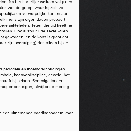
ng. Na het hartelijke welkom volgt een
ten van de groep, waar hij zich zo
appelijke en verwerpelijke kanten aan
t elk mens zijn eigen daden probeert
re sekteleden. Tegen die tijd heeft het
roken. Ook al zou hij de sekte willen
 last geworden, en de
kans
is groot dat
ar zijn overtuiging) dan alleen bij de
eld pedofiele en incest-verhoudingen.
amheid, kadaverdiscipline, geweld, het
aantreft bij sekten. Sommige landen
 mag er een eigen, afwijkende mening
men een uitnemende voedingsbodem voor